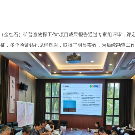
钛（金红石）矿普查物探工作”项目成果报告通过专家组评审，评
特征，多个验证钻孔见榴辉岩，取得了明显实效，为后续勘查工